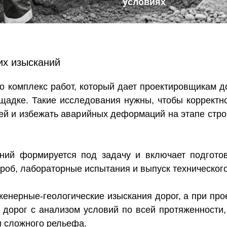
условиях
их изысканий
о комплекс работ, который дает проектировщикам 
щадке. Такие исследования нужны, чтобы корректн
пей и избежать аварийных деформаций на этапе стр
аний формируется под задачу и включает подгото
роб, лабораторные испытания и выпуск технического
енерные-геологические изыскания дорог, а при про
 дорог с анализом условий по всей протяженности,
 сложного рельефа.