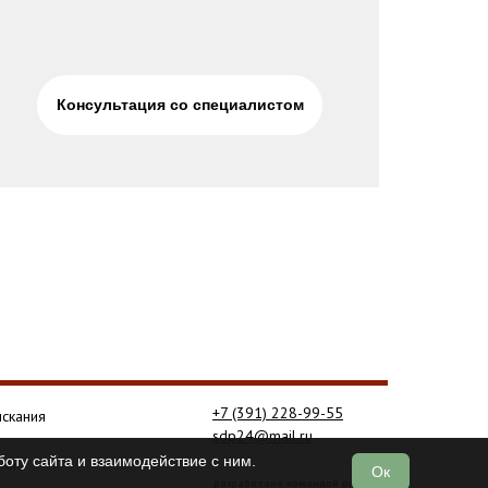
Консультация со специалистом
+7 (391) 228-99-55
скания
sdp24@mail.ru
оту сайта и взаимодействие с ним.
ание
Ок
разработано командой prodelaw