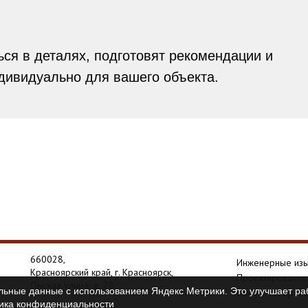
ся в деталях, подготовят рекомендации и
ивидуально для вашего объекта.
660028,
Инженерные изы
Красноярский край, г. Красноярск,
Проектирование
Омская улица, д. 28
льные данные с использованием Яндекс Метрики. Это улучшает раб
BIM моделиров
ика конфиденциальности